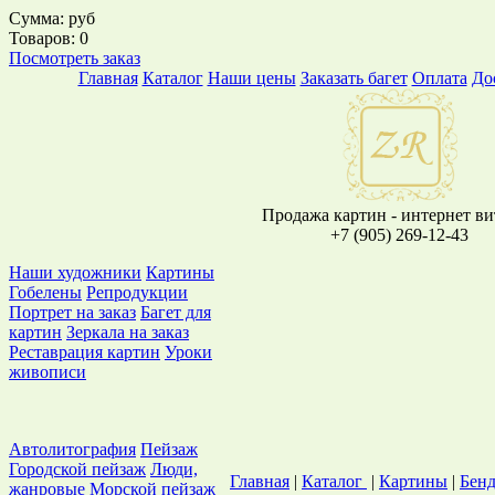
Сумма:
руб
Товаров:
0
Посмотреть заказ
Главная
Каталог
Наши цены
Заказать багет
Оплата
До
Продажа картин - интернет в
+7 (905) 269-12-43
Наши художники
Картины
Гобелены
Репродукции
Портрет на заказ
Багет для
картин
Зеркала на заказ
Реставрация картин
Уроки
живописи
Автолитография
Пейзаж
Городской пейзаж
Люди,
Главная
|
Каталог
|
Картины
|
Бенд
жанровые
Морской пейзаж