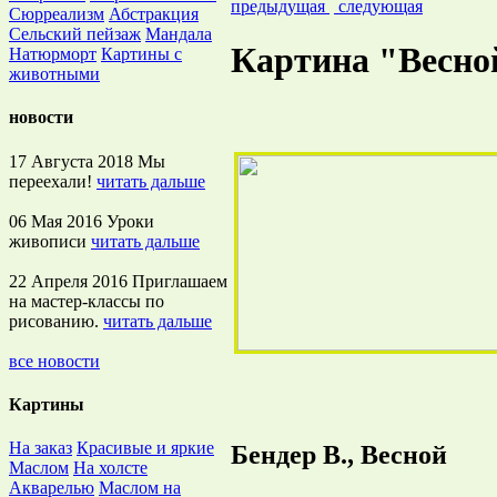
предыдущая
следующая
Сюрреализм
Абстракция
Сельский пейзаж
Мандала
Картина "Весно
Натюрморт
Картины с
животными
новости
17 Августа 2018
Мы
переехали!
читать дальше
06 Мая 2016
Уроки
живописи
читать дальше
22 Апреля 2016
Приглашаем
на мастер-классы по
рисованию.
читать дальше
все новости
Картины
На заказ
Красивые и яркие
Бендер В., Весной
Маслом
На холсте
Акварелью
Маслом на