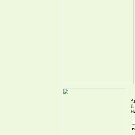
А
В
На
ру