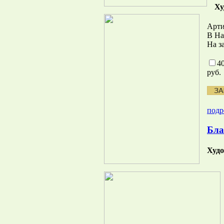
Ху
Арти
В Н
На з
4
руб.
подр
Бла
Худ