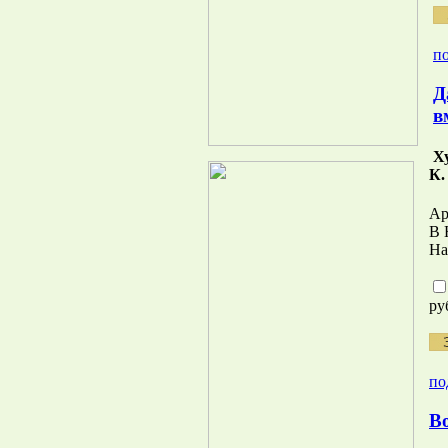
по
Д
в
Х
К.
Ар
В 
На
ру
по
В