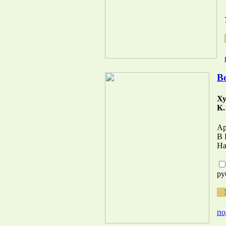
В
Ху
К.
Ар
В 
На
ру
по